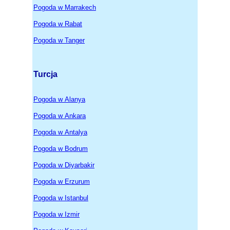
Pogoda w Marrakech
Pogoda w Rabat
Pogoda w Tanger
Turcja
Pogoda w Alanya
Pogoda w Ankara
Pogoda w Antalya
Pogoda w Bodrum
Pogoda w Diyarbakir
Pogoda w Erzurum
Pogoda w Istanbul
Pogoda w Izmir