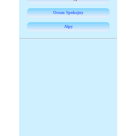
Ocean Spokojny
Alpy