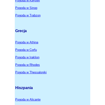
Pogoda w Kayseri
Pogoda w Sinop
Pogoda w Trabzon
Grecja
Pogoda w Athina
Pogoda w Corfu
Pogoda w Iraklion
Pogoda w Rhodes
Pogoda w Thessaloniki
Hiszpania
Pogoda w Alicante