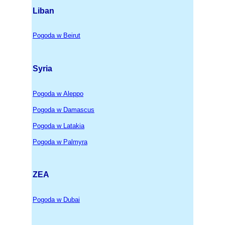
Liban
Pogoda w Beirut
Syria
Pogoda w Aleppo
Pogoda w Damascus
Pogoda w Latakia
Pogoda w Palmyra
ZEA
Pogoda w Dubai