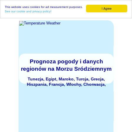
This website uses cookies for ad measurement purposes.
I Agree
See our cookie and privacy policy!
Prognoza pogody i danych
regionów na Morzu Sródziemnym
Tunezja, Egipt, Maroko, Turcja, Grecja,
Hiszpania, Francja, Wlochy, Chorwacja,
Portugalia, Algieria, Libia, Malta, Cypr, Izrael,
Liban, Syria, ZEA, Arabia-Saudyjska, Kuweit,
Slowenia, Bosnia-Hercegowina, Bulgaria,
Rumunia, Ukraina