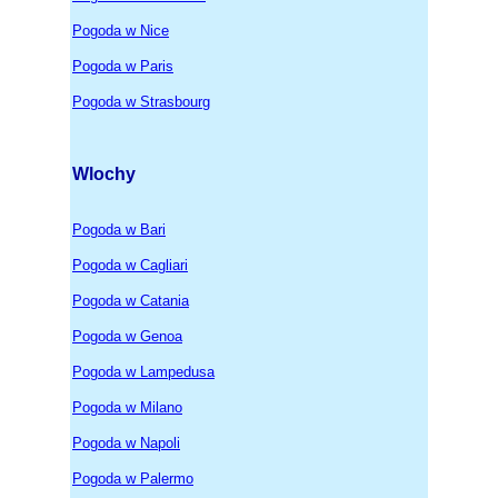
Pogoda w Nice
Pogoda w Paris
Pogoda w Strasbourg
Wlochy
Pogoda w Bari
Pogoda w Cagliari
Pogoda w Catania
Pogoda w Genoa
Pogoda w Lampedusa
Pogoda w Milano
Pogoda w Napoli
Pogoda w Palermo